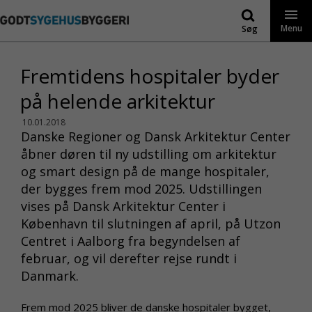
Gå
til
Menu
Søg
indhold
Fremtidens hospitaler byder
på helende arkitektur
10.01.2018
Danske Regioner og Dansk Arkitektur Center
åbner døren til ny udstilling om arkitektur
og smart design på de mange hospitaler,
der bygges frem mod 2025. Udstillingen
vises på Dansk Arkitektur Center i
København til slutningen af april, på Utzon
Centret i Aalborg fra begyndelsen af
februar, og vil derefter rejse rundt i
Danmark.
Frem mod 2025 bliver de danske hospitaler bygget,