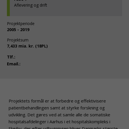
Afleve­ring og drift
Projektperiode
2005 - 2019
Projektsum
7,433 mia. kr. (18PL)
Tlf.:
Email.:
Projektets formål er at forbedre og effektivisere
patientbehandlingen samt at styrke forskning og
udvikling. Det gøres ved at samle alle de somatiske
hospitalsafdelinger i Aarhus i et hospitalskompleks i
Skejby, der efter udbygningen bliver Danmarks største.