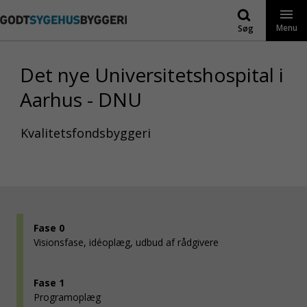
Gå
til
Menu
Søg
indhold
Det nye Universitetshospital i
Aarhus - DNU
Kvalitetsfondsbyggeri
Fase 0
Visions­fase, idé­oplæg, udbud af rådgi­vere
Fase 1
Program­oplæg