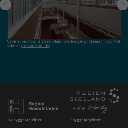
Galleriet ved hospitalets nordlige hovedindgang, Indgang J.(Foto: Poul
Hove
ns
Nyholm) (
Se større billede
)
stør
or
12 byggeprojekter
7 byggeprojekter