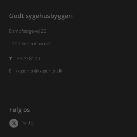
Godt sygehusbyggeri
Dampfærgevej 22
2100
København Ø
T
3529 8100
E
regioner@regioner.dk
Følg os
Twitter