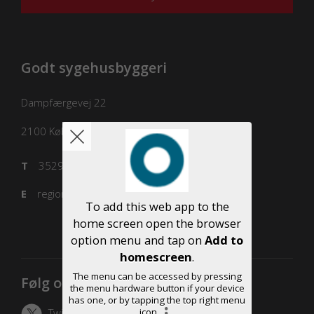
Godt sygehusbyggeri
Dampfærgevej 22
2100
København Ø
T
3529 8100
E
regioner@regioner.dk
To add this web app to the
home screen open the browser
option menu and tap on
Add to
homescreen
.
The menu can be accessed by pressing
Følg os
the menu hardware button if your device
has one, or by tapping the top right menu
Twitter
icon
.