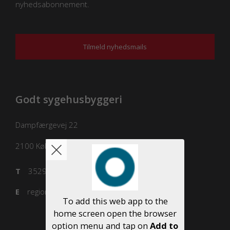
nyhedsabonnement.
Tilmeld nyhedsmails
Godt sygehusbyggeri
Dampfærgevej 22
2100
København Ø
T
3529 8100
E
regioner@regioner.dk
To add this web app to the
home screen open the browser
option menu and tap on
Add to