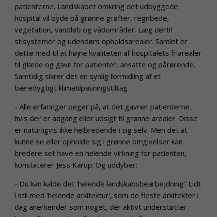
patienterne. Landskabet omkring det udbyggede
hospital vil byde på grønne grøfter, regnbede,
vegetation, vandløb og vådområder. Læg dertil
stisystemer og udendørs opholdsarealer. Samlet er
dette med til at højne kvaliteten af hospitalets friarealer
til glæde og gavn for patienter, ansatte og pårørende.
Samtidig sikrer det en synlig formidling af et
bæredygtigt klimatilpasningstiltag.
- Alle erfaringer peger på, at det gavner patienterne,
hvis der er adgang eller udsigt til grønne arealer. Disse
er naturligvis ikke helbredende i sig selv. Men det at
kunne se eller opholde sig i grønne omgivelser kan
bredere set have en helende virkning for patienten,
konstaterer Jess Karup. Og uddyber:
- Du kan kalde det 'helende landskabsbearbejdning'. Lidt
i stil med 'helende arkitektur', som de fleste arkitekter i
dag anerkender som noget, der aktivt understøtter