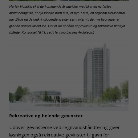
Herlev Hospital skal de kommende år udvides med bl.a. en ny fælles
akutmodtagelse, et nyt kvinde-barn hus, et nyt P-hus, en regional sterilcentral
mv. Både på de omkringliggende arealer samt internt i de nye bygninger er
grønne arealer tænkt ind. Det er de af både af praktiske og rekreative hensyn.
(billede: Konsortiet NHH, ved Henning Larsen Architects)
Rekreative og helende gevinster
Udover gevinsterne ved regnvandshåndtering giver
løsningen også rekreative gevinster til gavn for