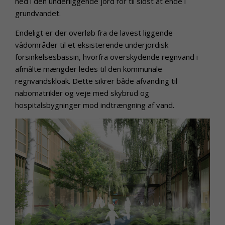
ned i den underliggende jord for til sidst at ende i
grundvandet.
Endeligt er der overløb fra de lavest liggende
vådområder til et eksisterende underjordisk
forsinkelsesbassin, hvorfra overskydende regnvand i
afmålte mængder ledes til den kommunale
regnvandskloak. Dette sikrer både afvanding til
nabomatrikler og veje med skybrud og
hospitalsbygninger mod indtrængning af vand.