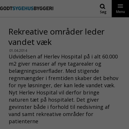
Gå
til
Menu
Søg
indhold
Rekreative områder leder
vandet væk
01.04.2014
Udvidelsen af Herlev Hospital på i alt 60.000
m2 giver masser af nye tagarealer og
belægningsoverflader. Med stigende
regnmængder i fremtiden skaber det behov
for nye løsninger, der kan lede vandet væk.
Nyt Herlev Hospital vil derfor bringe
naturen tæt på hospitalet. Det giver
gevinster både i forhold til nedsivning af
vand samt rekreative områder for
patienterne