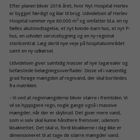
Efter planen bliver 2018 året, hvor Nyt Hospital Herlev
er bygget færdigt og klar til brug. Udvidelsen af Herlev
2
Hospital rummer nye 60.000 m
og omfatter bl.a. en ny
fælles akutmodtagelse, et nyt kvinde-barn hus, et nyt P-
hus, en udvidet servicebygning og en ny regional
sterilcentral. Læg dertil nye veje på hospitalsområdet
samt en ny udkørsel.
Udvidelsen giver samtidig masser af nye tagarealer og
befæstede belægningsoverflader. Disse vil i væsentlig
grad forøge mængden af regnvand, der skal bortledes
fra matriklen.
- Vi ved at regnmængderne bliver større i fremtiden. Vi
vil se hyppigere regn, nogle gange også i massive
mængder, når der er skybrud. Det giver mere vand,
som vi selv skal kunne håndtere fremover, udenom
kloaknettet. Det skal vi, fordi kloakkerne i dag ikke er
dimensioneret til at tage de større mængder vand.