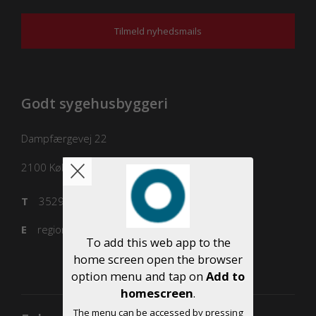
Tilmeld nyhedsmails
Godt sygehusbyggeri
Dampfærgevej 22
2100
København Ø
T
3529 8100
E
regioner@regioner.dk
To add this web app to the
home screen open the browser
option menu and tap on
Add to
homescreen
.
The menu can be accessed by pressing