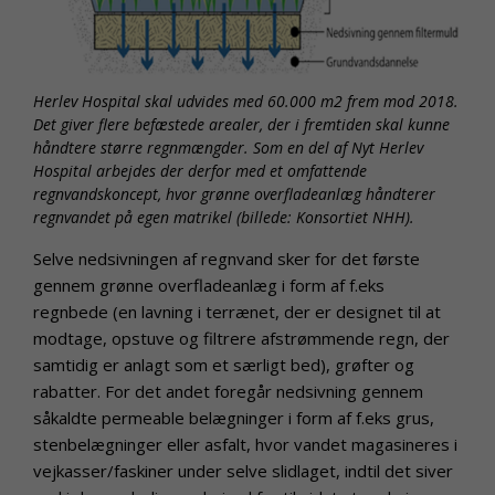
Herlev Hospital skal udvides med 60.000 m2 frem mod 2018.
Det giver flere befæstede arealer, der i fremtiden skal kunne
håndtere større regnmængder. Som en del af Nyt Herlev
Hospital arbejdes der derfor med et omfattende
regnvandskoncept, hvor grønne overfladeanlæg håndterer
regnvandet på egen matrikel (billede: Konsortiet NHH).
Selve nedsivningen af regnvand sker for det første
gennem grønne overfladeanlæg i form af f.eks
regnbede (en lavning i terrænet, der er designet til at
modtage, opstuve og filtrere afstrømmende regn, der
samtidig er anlagt som et særligt bed), grøfter og
rabatter. For det andet foregår nedsivning gennem
såkaldte permeable belægninger i form af f.eks grus,
stenbelægninger eller asfalt, hvor vandet magasineres i
vejkasser/faskiner under selve slidlaget, indtil det siver