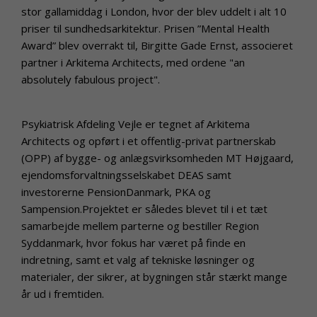
stor gallamiddag i London, hvor der blev uddelt i alt 10
priser til sundhedsarkitektur. Prisen ”Mental Health
Award” blev overrakt til, Birgitte Gade Ernst, associeret
partner i Arkitema Architects, med ordene "an
absolutely fabulous project".
Psykiatrisk Afdeling Vejle er tegnet af Arkitema
Architects og opført i et offentlig-privat partnerskab
(OPP) af bygge- og anlægsvirksomheden MT Højgaard,
ejendomsforvaltningsselskabet DEAS samt
investorerne PensionDanmark, PKA og
Sampension.Projektet er således blevet til i et tæt
samarbejde mellem parterne og bestiller Region
Syddanmark, hvor fokus har været på finde en
indretning, samt et valg af tekniske løsninger og
materialer, der sikrer, at bygningen står stærkt mange
år ud i fremtiden.