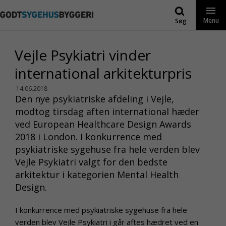
Gå
til
Menu
Søg
indhold
Vejle Psykiatri vinder
international arkitekturpris
14.06.2018
Den nye psykiatriske afdeling i Vejle,
modtog tirsdag aften international hæder
ved European Healthcare Design Awards
2018 i London. I konkurrence med
psykiatriske sygehuse fra hele verden blev
Vejle Psykiatri valgt for den bedste
arkitektur i kategorien Mental Health
Design.
I konkurrence med psykiatriske sygehuse fra hele
verden blev Vejle Psykiatri i går aftes hædret ved en