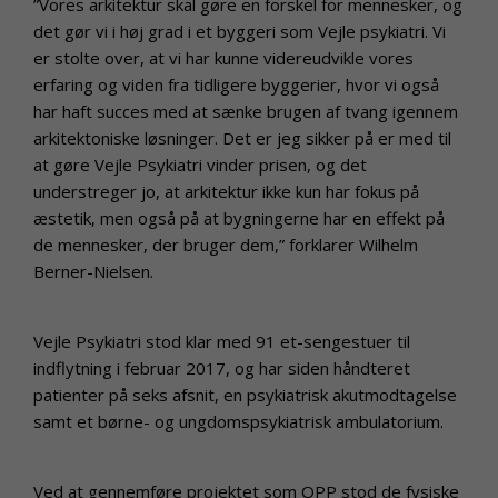
”Vores arkitektur skal gøre en forskel for mennesker, og
det gør vi i høj grad i et byggeri som Vejle psykiatri. Vi
er stolte over, at vi har kunne videreudvikle vores
erfaring og viden fra tidligere byggerier, hvor vi også
har haft succes med at sænke brugen af tvang igennem
arkitektoniske løsninger. Det er jeg sikker på er med til
at gøre Vejle Psykiatri vinder prisen, og det
understreger jo, at arkitektur ikke kun har fokus på
æstetik, men også på at bygningerne har en effekt på
de mennesker, der bruger dem,” forklarer Wilhelm
Berner-Nielsen.
Vejle Psykiatri stod klar med 91 et-sengestuer til
indflytning i februar 2017, og har siden håndteret
patienter på seks afsnit, en psykiatrisk akutmodtagelse
samt et børne- og ungdomspsykiatrisk ambulatorium.
Ved at gennemføre projektet som OPP stod de fysiske