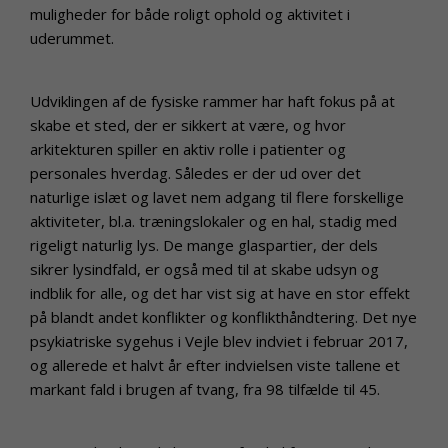
muligheder for både roligt ophold og aktivitet i
uderummet.
Udviklingen af de fysiske rammer har haft fokus på at
skabe et sted, der er sikkert at være, og hvor
arkitekturen spiller en aktiv rolle i patienter og
personales hverdag. Således er der ud over det
naturlige islæt og lavet nem adgang til flere forskellige
aktiviteter, bl.a. træningslokaler og en hal, stadig med
rigeligt naturlig lys. De mange glaspartier, der dels
sikrer lysindfald, er også med til at skabe udsyn og
indblik for alle, og det har vist sig at have en stor effekt
på blandt andet konflikter og konflikthåndtering. Det nye
psykiatriske sygehus i Vejle blev indviet i februar 2017,
og allerede et halvt år efter indvielsen viste tallene et
markant fald i brugen af tvang, fra 98 tilfælde til 45.